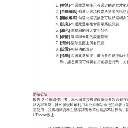
[密談]
-勾選此選項後只有選定的網友才能
[自動清除]
-勾選此選項後您所送出的訊息
[開啟選單
]-勾選此選項後您可以點選網
[訊息]
-勾選此選項後會顯示系統訊息
[顏色]
-調整您的聊天文字顏色
[表情]
-選擇聊天用的表情符號
[清除]
-清除畫面上所有訊息
[設置]
-相關功能設定
[捲動]
-勾選此選項後，畫面會自動捲動
動，訊息畫面可停留在當前訊息行列，方
網站公告
敬告 各位網路使用者，本公司業接獲警政單位多次通知
路內容過濾，除如發現民眾利用本公司網站進行犯罪者（諸
室使用，並將相關資料主動移請警政單位追訴不法行為，
UThome致上