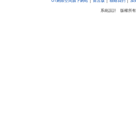
UT網際空間旗下網站
│
留言版
│
聯絡我們
│
加
系統設計 版權所有 © 1