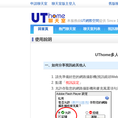
申請聊天室
聊天室版主登入
舊版
本服務由
UT網際空間
提供 Since 
回首頁
熱門聊天室
聊天室列表
視訊聊
UThome多
一、如何分享視訊給其他人
請先準備好您的網路攝影機(視訊鏡頭Webc
點選「
視訊設定
」
允許存取您的網路攝影機和麥克風選項勾